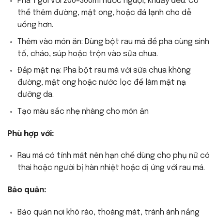
Pha 1 gói với 200–300ml nước nguội, khuấy đều. Có
thể thêm đường, mật ong, hoặc đá lạnh cho dễ
uống hơn.
Thêm vào món ăn: Dùng bột rau má để pha cùng sinh
tố, cháo, súp hoặc trộn vào sữa chua.
Đắp mặt nạ: Pha bột rau má với sữa chua không
đường, mật ong hoặc nước lọc để làm mặt nạ
dưỡng da.
Tạo màu sắc nhẹ nhàng cho món ăn
Phù hợp với:
Rau má có tính mát nên hạn chế dùng cho phụ nữ có
thai hoặc người bị hàn nhiệt hoặc dị ứng với rau má.
Bảo quản:
Bảo quản nơi khô ráo, thoáng mát, tránh ánh nắng