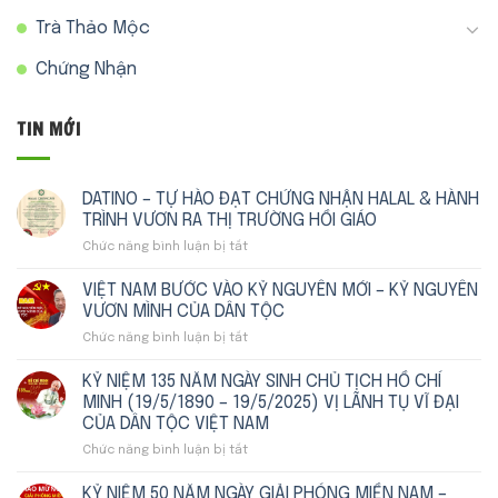
Trà Thảo Mộc
Chứng Nhận
TIN MỚI
DATINO – TỰ HÀO ĐẠT CHỨNG NHẬN HALAL & HÀNH
TRÌNH VƯƠN RA THỊ TRƯỜNG HỒI GIÁO
Chức năng bình luận bị tắt
ở
DATINO
–
VIỆT NAM BƯỚC VÀO KỶ NGUYÊN MỚI – KỶ NGUYÊN
TỰ
VƯƠN MÌNH CỦA DÂN TỘC
HÀO
Chức năng bình luận bị tắt
ở
ĐẠT
VIỆT
CHỨNG
NAM
KỶ NIỆM 135 NĂM NGÀY SINH CHỦ TỊCH HỒ CHÍ
NHẬN
BƯỚC
HALAL
MINH (19/5/1890 – 19/5/2025) VỊ LÃNH TỤ VĨ ĐẠI
VÀO
&
CỦA DÂN TỘC VIỆT NAM
KỶ
HÀNH
Chức năng bình luận bị tắt
ở
NGUYÊN
TRÌNH
KỶ
MỚI
VƯƠN
NIỆM
–
KỶ NIỆM 50 NĂM NGÀY GIẢI PHÓNG MIỀN NAM –
RA