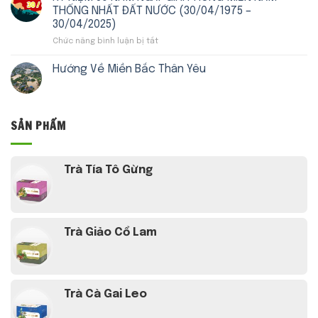
135
KỶ
THỊ
THỐNG NHẤT ĐẤT NƯỚC (30/04/1975 –
NĂM
NGUYÊN
TRƯỜNG
30/04/2025)
NGÀY
VƯƠN
HỒI
Chức năng bình luận bị tắt
ở
SINH
MÌNH
GIÁO
KỶ
CHỦ
CỦA
NIỆM
TỊCH
DÂN
Hướng Về Miền Bắc Thân Yêu
50
HỒ
TỘC
NĂM
CHÍ
NGÀY
MINH
GIẢI
(19/5/1890
SẢN PHẨM
PHÓNG
–
MIỀN
19/5/2025)
NAM
VỊ
–
LÃNH
Trà Tía Tô Gừng
THỐNG
TỤ
NHẤT
VĨ
ĐẤT
ĐẠI
NƯỚC
CỦA
(30/04/1975
DÂN
Trà Giảo Cổ Lam
–
TỘC
30/04/2025)
VIỆT
NAM
Trà Cà Gai Leo